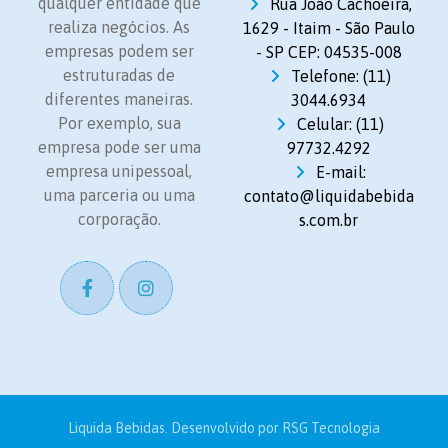
qualquer entidade que
Rua João Cachoeira,
realiza negócios. As
1629 - Itaim - São Paulo
empresas podem ser
- SP CEP: 04535-008
estruturadas de
Telefone: (11)
diferentes maneiras.
3044.6934
Por exemplo, sua
Celular: (11)
empresa pode ser uma
97732.4292
empresa unipessoal,
E-mail:
uma parceria ou uma
contato@liquidabebida
corporação.
s.com.br
Liquida Bebidas. Desenvolvido por
RSG Tecnologia