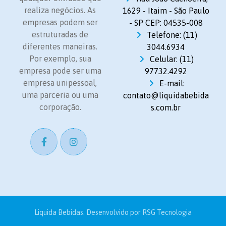
realiza negócios. As
1629 - Itaim - São Paulo
empresas podem ser
- SP CEP: 04535-008
estruturadas de
Telefone: (11)
diferentes maneiras.
3044.6934
Por exemplo, sua
Celular: (11)
empresa pode ser uma
97732.4292
empresa unipessoal,
E-mail:
uma parceria ou uma
contato@liquidabebida
corporação.
s.com.br
Liquida Bebidas. Desenvolvido por
RSG Tecnologia